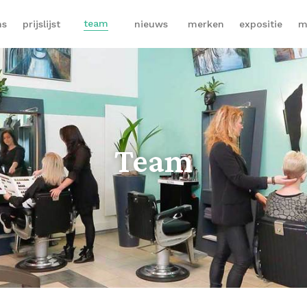
team
ns
prijslijst
nieuws
merken
expositie
m
Team