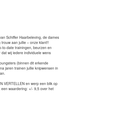
 van Schiffer Haarbeleving, de dames
 trouw aan jullie – onze klant!!
up-to-date trainingen, beurzen en
dat wij iedere individuele wens
youngsters (binnen dit erkende
 na jaren trainen jullie knipwensen in
aan.
N VERTELLEN en werp een blik op
 een waardering: +/- 9,5 over het